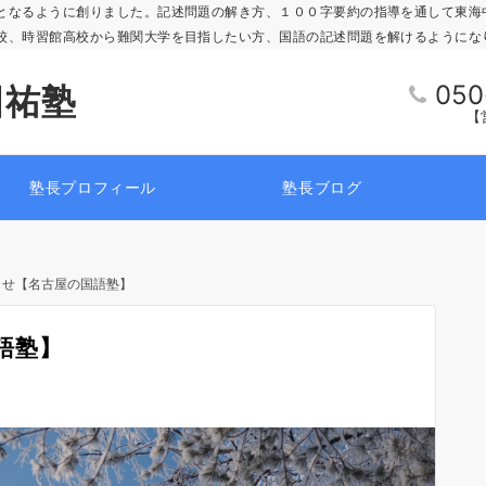
となるように創りました。記述問題の解き方、１００字要約の指導を通して東海
校、時習館高校から難関大学を目指したい方、国語の記述問題を解けるようにな
050
国祐塾
【営
塾長プロフィール
塾長ブログ
らせ【名古屋の国語塾】
語塾】