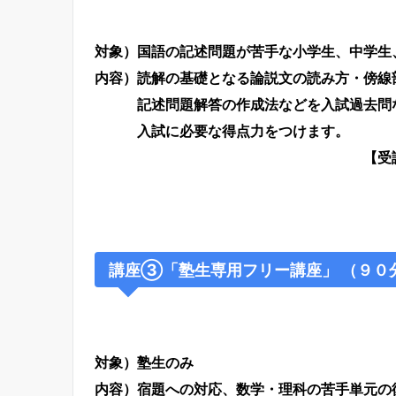
対象）国語の記述問題が苦手な小学生、中学生
内容）読解の基礎となる論説文の読み方・傍線
記述問題解答の作成法などを入試過去問な
入試に必要な得点力をつけます
【受講料…３３,００
講座③「塾生専用フリー講座」 （９０
対象）塾生のみ
内容）宿題への対応、数学・理科の苦手単元の