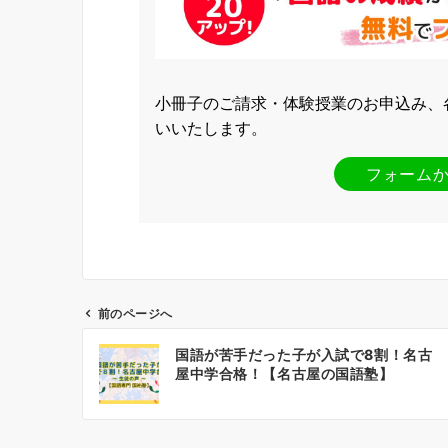
小冊子のご請求・体験授業のお申込み、
いいたします。
フォーム
前のページへ
投
国語が苦手だった子が入試で8割！名古
稿
屋中学合格！【名古屋の国語塾】
ナ
ビ
ゲ