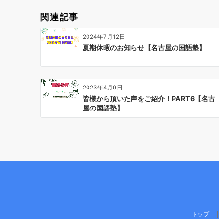
ー
関連記事
シ
ョ
2024年7月12日
ン
夏期休暇のお知らせ【名古屋の国語塾】
2023年4月9日
皆様から頂いた声をご紹介！PART6【名古
屋の国語塾】
トップ