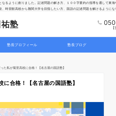
となるように創りました。記述問題の解き方、１００字要約の指導を通して東海
校、時習館高校から難関大学を目指したい方、国語の記述問題を解けるようにな
050
国祐塾
【営
塾長プロフィール
塾長ブログ
だった私が菊里高校に合格！【名古屋の国語塾】
校に合格！【名古屋の国語塾】