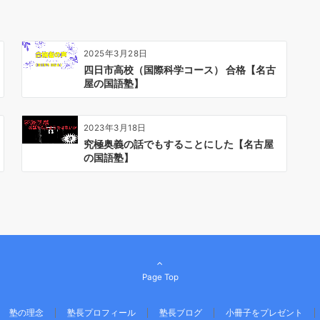
2025年3月28日
四日市高校（国際科学コース） 合格【名古
屋の国語塾】
2023年3月18日
究極奥義の話でもすることにした【名古屋
の国語塾】
Page Top
塾の理念
塾長プロフィール
塾長ブログ
小冊子をプレゼント