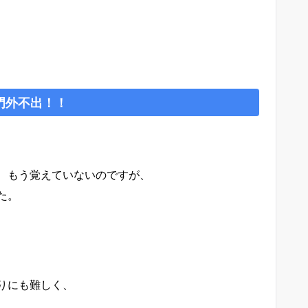
、門外不出！！
、もう覚えていないのですが、
た。
りにも難しく、