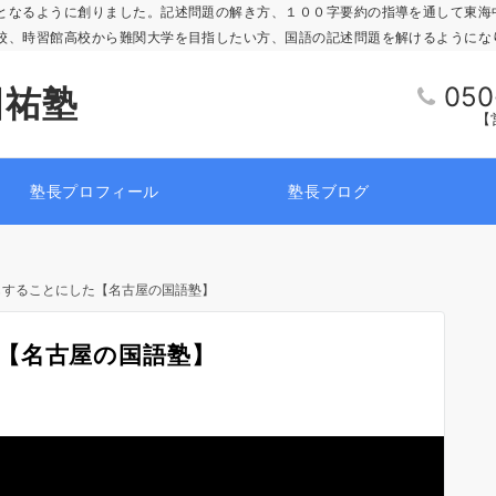
となるように創りました。記述問題の解き方、１００字要約の指導を通して東海
校、時習館高校から難関大学を目指したい方、国語の記述問題を解けるようにな
050
国祐塾
【営
塾長プロフィール
塾長ブログ
もすることにした【名古屋の国語塾】
【名古屋の国語塾】